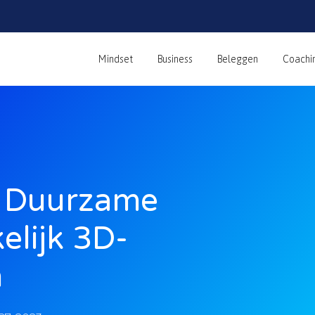
Mindset
Business
Beleggen
Coachi
e Duurzame
elijk 3D-
n