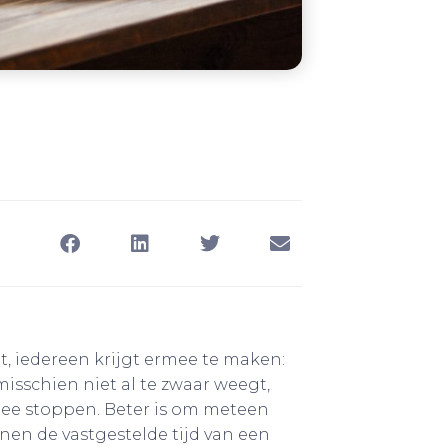
it, iedereen krijgt ermee te maken:
 misschien niet al te zwaar weegt,
 mee stoppen. Beter is om meteen
nen de vastgestelde tijd van een