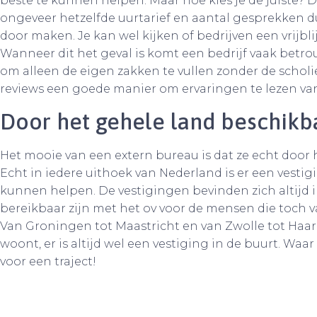
beste te kunnen helpen. Maar hoe kies je de juiste?
ongeveer hetzelfde uurtarief en aantal gesprekken d
door maken. Je kan wel kijken of bedrijven een vrijb
Wanneer dit het geval is komt een bedrijf vaak betro
om alleen de eigen zakken te vullen zonder de scholie
reviews een goede manier om ervaringen te lezen van
Door het gehele land beschik
Het mooie van een extern bureau is dat ze echt door
Echt in iedere uithoek van Nederland is er een vestig
kunnen helpen. De vestigingen bevinden zich altijd 
bereikbaar zijn met het ov voor de mensen die toch 
Van Groningen tot Maastricht en van Zwolle tot Haarl
woont, er is altijd wel een vestiging in de buurt. Waar 
voor een traject!