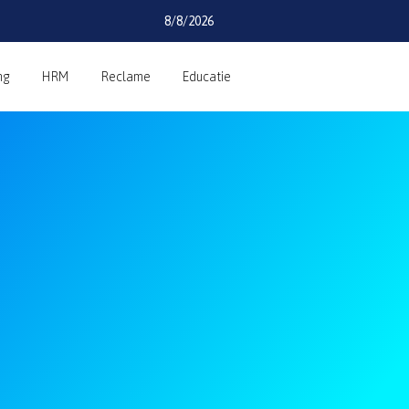
8/8/2026
ng
HRM
Reclame
Educatie