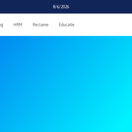
8/6/2026
ng
HRM
Reclame
Educatie