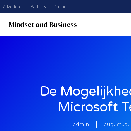
Adverteren
Partners
Contact
Mindset and Business
De Mogelijkhe
Microsoft 
admin
augustus 2