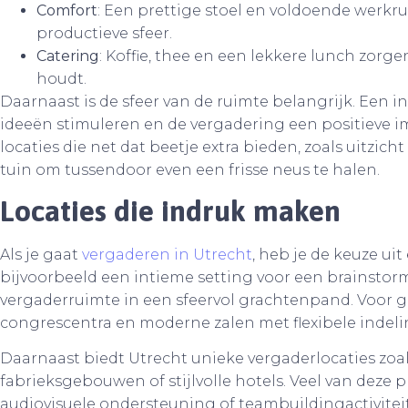
Comfort
: Een prettige stoel en voldoende werkr
productieve sfeer.
Catering
: Koffie, thee en een lekkere lunch zorg
houdt.
Daarnaast is de sfeer van de ruimte belangrijk. Een 
ideeën stimuleren en de vergadering een positieve im
locaties die net dat beetje extra bieden, zoals uitzi
tuin om tussendoor even een frisse neus te halen.
Locaties die indruk maken
Als je gaat
vergaderen in Utrecht
, heb je de keuze uit
bijvoorbeeld een intieme setting voor een brainstor
vergaderruimte in een sfeervol grachtenpand. Voor g
congrescentra en moderne zalen met flexibele indel
Daarnaast biedt Utrecht unieke vergaderlocaties zoals
fabrieksgebouwen of stijlvolle hotels. Veel van deze p
audiovisuele ondersteuning of teambuildingactivitei