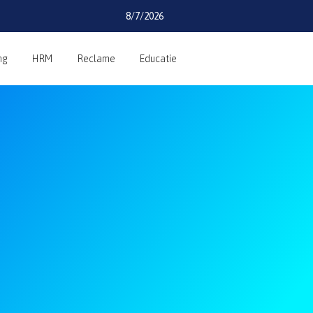
8/7/2026
ng
HRM
Reclame
Educatie