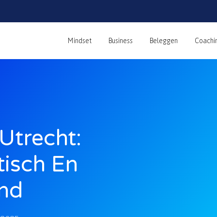
Mindset
Business
Beleggen
Coachi
Utrecht:
tisch En
end