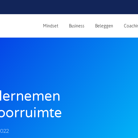
Mindset
Business
Beleggen
Coachi
ndernemen
oorruimte
2022