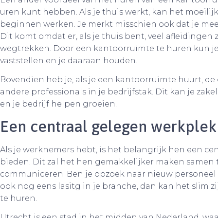
uren kunt hebben. Als je thuis werkt, kan het moeilij
beginnen werken. Je merkt misschien ook dat je me
Dit komt omdat er, als je thuis bent, veel afleidingen 
wegtrekken. Door een kantoorruimte te huren kun je 
vaststellen en je daaraan houden.
Bovendien heb je, als je een kantoorruimte huurt, 
andere professionals in je bedrijfstak. Dit kan je zak
en je bedrijf helpen groeien.
Een centraal gelegen werkplek
Als je werknemers hebt, is het belangrijk hen een ce
bieden. Dit zal het hen gemakkelijker maken samen 
communiceren. Ben je opzoek naar nieuw personeel 
ook nog eens lasitg in je branche, dan kan het slim 
te huren.
Utrecht is een stad in het midden van Nederland, w