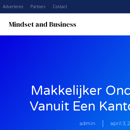
Adverteren
Partners
Contact
Mindset and Business
Makkelijker O
Vanuit Een Kant
admin
april 3, 