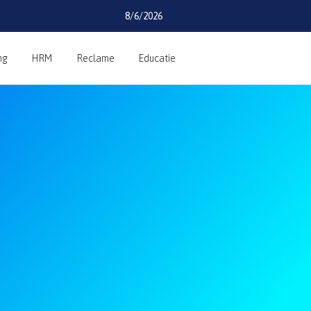
8/6/2026
ng
HRM
Reclame
Educatie